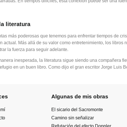
 narradas. En tiempos difíciles, esta conexión puede ser una fuen
a literatura
mientas más poderosas que tenemos para enfrentar tiempos de cri
n actual. Más allá de su valor como entretenimiento, los libro
trar la fuerza para seguir adelante.
nera inesperada, la literatura sigue siendo una compañera fiel
refugio en un buen libro. Como dijo el gran escritor Jorge Luis
ces
Algunas de mis obras
 mí
El sicario del Sacromonte
cto
Camino sin señalizar
Refutación del efecto Doppler